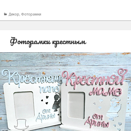
Рубрики
Декор
,
Фоторамки
Фоторамки крестным